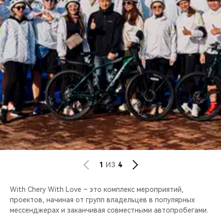
CHERY REMOTE
CHERY И СПОРТ
НАШИ МЕРОПРИЯТИЯ
ВИДЕООБЗОРЫ
CHERY ДЛЯ ДЕТЕЙ
1
ИЗ
4
With Chery With Love – это комплекс мероприятий,
проектов, начиная от групп владельцев в популярных
мессенджерах и заканчивая совместными автопробегами.