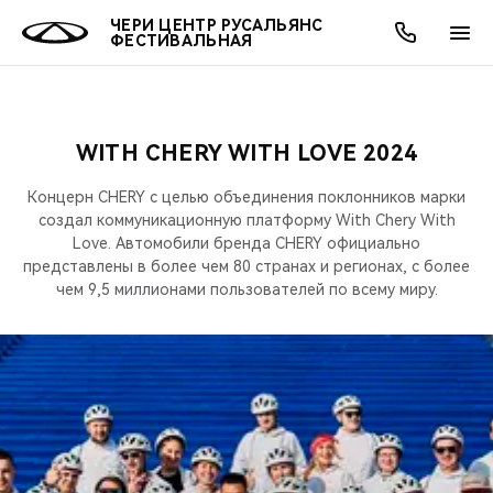
ЧЕРИ ЦЕНТР РУСАЛЬЯНС
ФЕСТИВАЛЬНАЯ
WITH CHERY WITH LOVE 2024
ОНЛАЙН СЕРВИСЫ
ПОКУПАТЕЛЯМ
ВЛАДЕЛЬЦАМ
О КОМПАНИИ
МИР CHERY
МОДЕЛИ
АКЦИИ
Концерн CHERY с целью объединения поклонников марки
ВЫБОР И ПОКУПКА
СЕРВИС
АКСЕССУАРЫ
ВЫГОДЫ И АКЦИИ
ВЫБОР И ПОКУПКА
О НАС
создал коммуникационную платформу With Chery With
ВСЕ МОДЕЛИ
Love. Автомобили бренда CHERY официально
представлены в более чем 80 странах и регионах, с более
КРЕДИТ И СТРАХОВАНИЕ
ЗАПЧАСТИ И АКСЕССУАРЫ
О БРЕНДЕ
КРЕДИТ
МЫ В СОЦСЕТЯХ
КРОССОВЕРЫ
чем 9,5 миллионами пользователей по всему миру.
ПОДДЕРЖКА
CHERY В СОЦСЕТЯХ
СЕДАНЫ
CHERY CONNECT
ЛЮДИ CHERY
НОВИНКИ
БЛАГОТВОРИТЕЛЬНОСТЬ