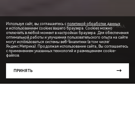
Используя сайт, вы соглашаетесь с
политикой обработки данных
РАЗГОН ДО 100
БЕЗОПАСНОСТЬ
ТЕХПОДДЕРЖКА,
и использованием cookies вашего браузера. Cookies можно
КМ/Ч, СЕК
ЛЕТ
отключить в любой момент в настройках браузера. Для обеспечения
оптимальной работы и улучшения пользовательского опыта на сайте
9,8
5★
5
могут использоваться системы веб-аналитики (в том числе
СПЕЦПРЕДЛОЖЕНИЯ
Яндекс.Метрика). Продолжая использование сайта, Вы соглашаетесь
с применением указанных технологий и размещением cookie-
файлов.
ЗАПИСЬ НА ТЕСТ-ДРАЙВ
ПРИНЯТЬ
РАСЧЕТ КРЕДИТА
МЕНЮ