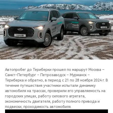
CHERY REMOTE
CHERY И СПОРТ
НАШИ МЕРОПРИЯТИЯ
ВИДЕООБЗОРЫ
CHERY ДЛЯ ДЕТЕЙ
Автопробег до Териберки прошел по маршрут Москва –
Санкт–Петербург – Петрозаводск – Мурманск –
Териберка и обратно, в период с 21 по 28 ноября 2024 г. В
течение путешествия участники испытали динамику
автомобиля на трассах, проверили его управляемость на
городских улицах, работу силового агрегата,
экономичность двигателя, работу полного привода и
подвески, проходимость автомобиля.