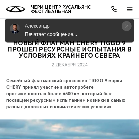
ЧЕРИ ЦЕНТР РУСАЛЬЯНС
ФЕСТИВАЛЬНАЯ
Александр
Печатает сообщение...
НОВЫЙ ФЛАГМАН CHERY TIGGO 9
ОНЛАЙН СЕРВИСЫ
ПОКУПАТЕЛЯМ
ВЛАДЕЛЬЦАМ
О КОМПАНИИ
МИР CHERY
МОДЕЛИ
АКЦИИ
ПРОШЕЛ РЕСУРСНЫЕ ИСПЫТАНИЯ В
УСЛОВИЯХ КРАЙНЕГО СЕВЕРА
ВЫБОР И ПОКУПКА
СЕРВИС
АКСЕССУАРЫ
ВЫГОДЫ И АКЦИИ
ВЫБОР И ПОКУПКА
О НАС
ВСЕ МОДЕЛИ
2 ДЕКАБРЯ 2024
КРЕДИТ И СТРАХОВАНИЕ
ЗАПЧАСТИ И АКСЕССУАРЫ
О БРЕНДЕ
КРЕДИТ
МЫ В СОЦСЕТЯХ
Семейный флагманский кроссовер TIGGO 9 марки
КРОССОВЕРЫ
CHERY принял участие в автопробеге
ПОДДЕРЖКА
CHERY В СОЦСЕТЯХ
протяженностью более 4500 км, который был
СЕДАНЫ
посвящен ресурсным испытанием новинки в самых
разных дорожных и климатических условиях.
CHERY CONNECT
ЛЮДИ CHERY
НОВИНКИ
БЛАГОТВОРИТЕЛЬНОСТЬ