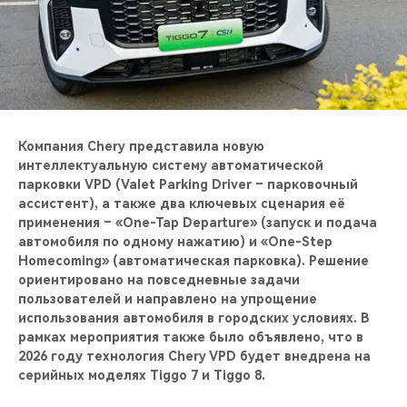
CHERY REMOTE
CHERY И СПОРТ
НАШИ МЕРОПРИЯТИЯ
ВИДЕООБЗОРЫ
Компания Chery представила новую
интеллектуальную систему автоматической
парковки VPD (Valet Parking Driver – парковочный
CHERY ДЛЯ ДЕТЕЙ
ассистент), а также два ключевых сценария её
применения – «One-Tap Departure» (запуск и подача
автомобиля по одному нажатию) и «One-Step
Homecoming» (автоматическая парковка). Решение
ориентировано на повседневные задачи
пользователей и направлено на упрощение
использования автомобиля в городских условиях. В
рамках мероприятия также было объявлено, что в
2026 году технология Chery VPD будет внедрена на
серийных моделях Tiggo 7 и Tiggo 8.